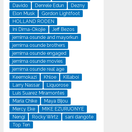
Davido
Denrele Edun
Dezny
Elon Musk
Gordon Lightfoot
HOLLAND RODEN
Ini Dima-Okojie
Jeff Bezos
jemima osunde and mayorkun
jemima osunde brothers
jemima osunde engaged
jemima osunde movies
jemima osunde real age
Keemokazi
Khloe
Killaboi
Larry Nassar
Liquorose
Luis Suarez Miramontes
Maria Chike
Maya Bijou
Mercy Eke
MIKE EZURUONYE
Nengi
Rocky Wirtz
sani dangote
Top Ten