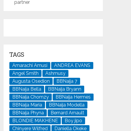
partner
TAGS
Amarachi Amusi
ANDREA EVANS
Angel Smith
Ashmusy
Augusta Osedion
BBNaija 7
BBNaija Bella
BBNaija Bryann
BBNaija Chomzy
BBNaija Hermes
BBNaija Maria
BBNaija Modella
BBNaija Phyna
Bernard Arnault
BLONDIE MAKHENE
Boy jipo
Chinyere Wilfred
Daniella Okeke